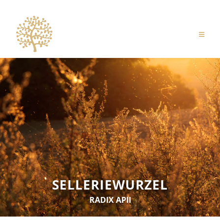
SELLERIEWURZEL
RADIX APII