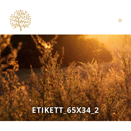
Zum
Inhalt
springen
ETIKETT_65X34_2