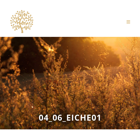
Zum
Inhalt
springen
04_06_EICHE01